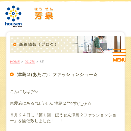
HOME
>
2017年
>
8月
津島２(あたご)：ファッションショー☆
こんにちは(^^♪
東愛宕にある❝ほうせん 津島２❞です(^_-)-☆
８月２４日に『第１回 ほうせん津島２ファッションショ
ー』を開催致しました！！！