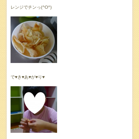
レンジでチンっ(^O^)
で♥き♥あ♥が♥り♥