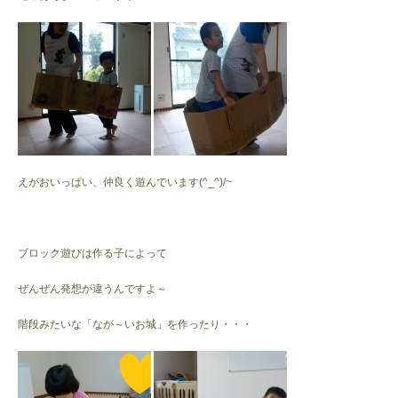
えがおいっぱい、仲良く遊んでいます(^_^)/~
ブロック遊びは作る子によって
ぜんぜん発想が違うんですよ～
階段みたいな「なが～いお城」を作ったり・・・