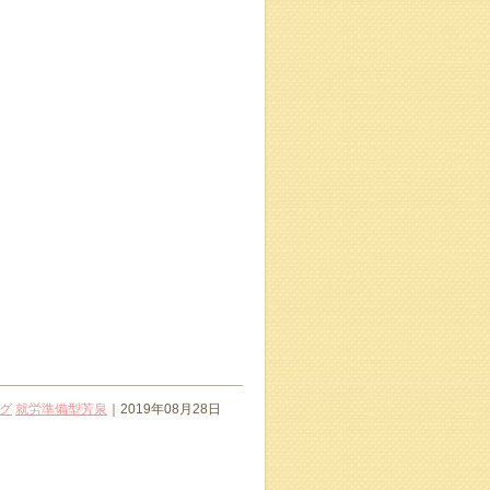
グ
就労準備型芳泉
｜2019年08月28日