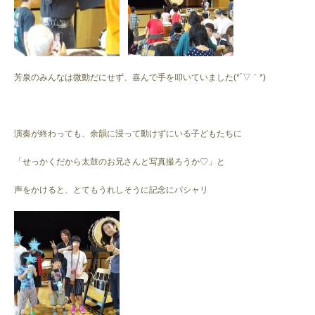
芳泉のみんなは微動だにせず、喜んで手を叩いていました(*´▽｀*)
演奏が終わっても、余韻に浸って動けずにいる子どもたちに
「せっかくだから太鼓のお兄さんと写真撮ろうか♡」と
声をかけると、とてもうれしそうに記念にパシャリ