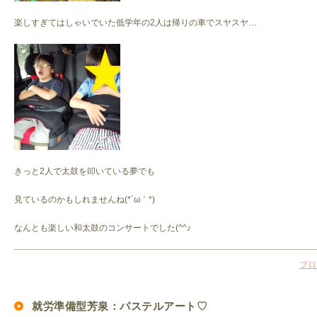
楽しすぎてはしゃいでいた低学年の2人は帰りの車でスヤスヤ…
きっと2人で太鼓を叩いている夢でも
見ているのかもしれませんね(*´ω｀*)
なんとも楽しい和太鼓のコンサートでした(^^♪
ブロ
就労準備型芳泉：パステルアート♡